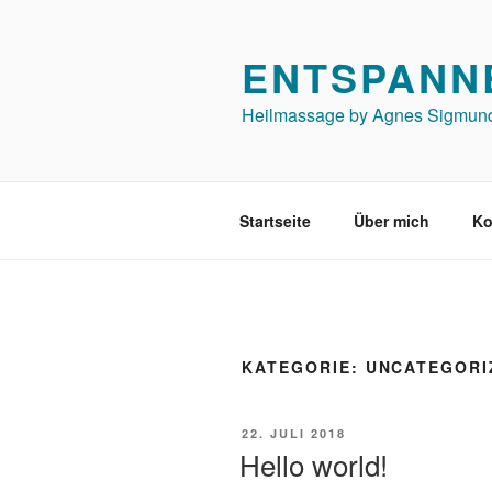
Zum
Inhalt
ENTSPANNE
springen
Heilmassage by Agnes Sigmun
Startseite
Über mich
Ko
KATEGORIE:
UNCATEGORI
VERÖFFENTLICHT
22. JULI 2018
AM
Hello world!