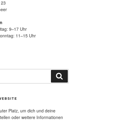
123
meer
en
itag: 9–17 Uhr
onntag: 11–15 Uhr
Suche
WEBSITE
uter Platz, um dich und deine
tellen oder weitere Informationen