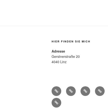
HIER FINDEN SIE MICH
Adresse
Gerstnerstraße 20
4040 Linz
Startseite
Über
Kontakt
Mein
mich
Angeb
Empfehlenswerte
Links